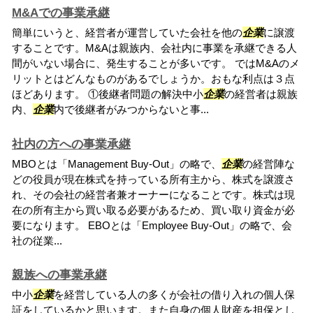
M&Aでの事業承継
簡単にいうと、経営者が運営していた会社を他の
企業
に譲渡
することです。M&Aは親族内、会社内に事業を承継できる人
間がいない場合に、発生することが多いです。 ではM&Aのメ
リットとはどんなものがあるでしょうか。おもな利点は３点
ほどあります。 ①後継者問題の解決中小
企業
の経営者は親族
内、
企業
内で後継者がみつからないと事...
社内の方への事業承継
MBOとは「Management Buy-Out」の略で、
企業
の経営陣な
どの役員が現在株式を持っている所有主から、株式を譲渡さ
れ、その会社の経営者兼オーナーになることです。株式は現
在の所有主から買い取る必要があるため、買い取り資金が必
要になります。 EBOとは「Employee Buy-Out」の略で、会
社の従業...
親族への事業承継
中小
企業
を経営している人の多くが会社の借り入れの個人保
証をしているかと思います。また自身の個人財産を担保とし