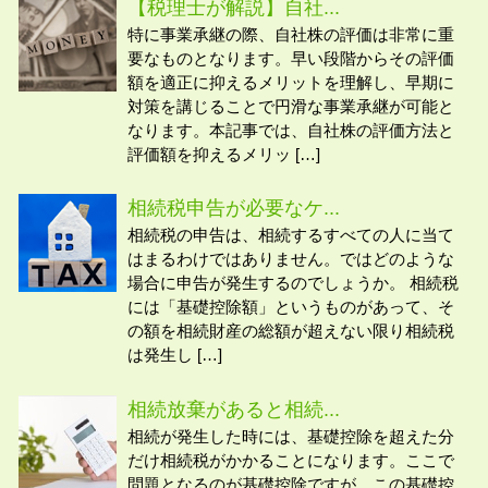
【税理士が解説】自社...
特に事業承継の際、自社株の評価は非常に重
要なものとなります。早い段階からその評価
額を適正に抑えるメリットを理解し、早期に
対策を講じることで円滑な事業承継が可能と
なります。本記事では、自社株の評価方法と
評価額を抑えるメリッ […]
相続税申告が必要なケ...
相続税の申告は、相続するすべての人に当て
はまるわけではありません。ではどのような
場合に申告が発生するのでしょうか。 相続税
には「基礎控除額」というものがあって、そ
の額を相続財産の総額が超えない限り相続税
は発生し […]
相続放棄があると相続...
相続が発生した時には、基礎控除を超えた分
だけ相続税がかかることになります。ここで
問題となるのが基礎控除ですが、この基礎控