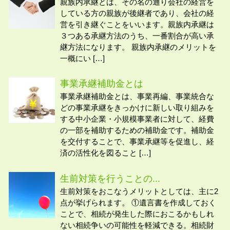
親族内承継とは、その名の通り会社の経営を
している方の親族が後継者であり、会社の経
営を引き継ぐことをいいます。親族内承継は
３つある承継方法のうち、一番割合が高い承
継方法になります。 親族内承継のメリットを
一概にい […]
事業承継補助金とは
事業承継補助金とは、事業再編、事業統合な
どの事業承継をきっかけに新しい取り組みを
する中小企業・小規模事業者に対して、経費
の一部を補助するための補助金です。補助金
を交付することで、事業承継等を促進し、経
済の活性化を図ること […]
生前対策を行うことの...
生前対策をおこなうメリットとしては、主に2
点が挙げられます。 ①遺言書を作成しておく
ことで、相続が発生した際におこるかもしれ
ない相続争いの可能性を軽減できる。相続財