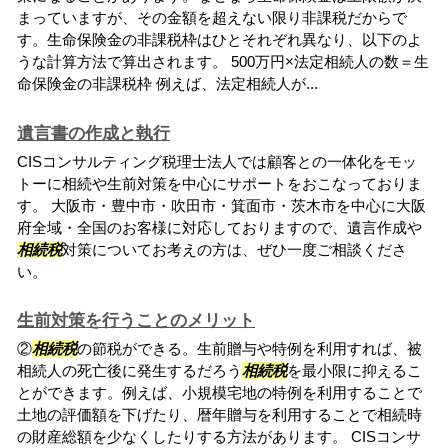
まっていますが、その金額を超えない限り非課税だからで
す。生命保険金の非課税枠はひとそれぞれ異なり、以下のよ
うな計算方法で算出されます。 500万円×法定相続人の数＝生
命保険金の非課税枠 例えば、法定相続人が...
遺言書の作成と執行
CISコンサルティング税理士法人では顧客との一体化をモッ
トーに相続や生前対策を中心にサポートをおこなっておりま
す。 大阪市・豊中市・吹田市・箕面市・茨木市を中心に大阪
府全域・全国のお客様に対応しておりますので、遺言作成や
相続税
対策についてお考えの方は、ぜひ一度ご相談くださ
い。
生前対策を行うことのメリット
②
相続税
の節税ができる。生前贈与や特例を利用すれば、被
相続人の死亡後に発生するだろう
相続税
を最小限に抑えるこ
とができます。例えば、小規模宅地の特例を利用することで
土地の評価額を下げたり、暦年贈与を利用することで相続時
の財産総額を少なくしたりする方法があります。 CISコンサ