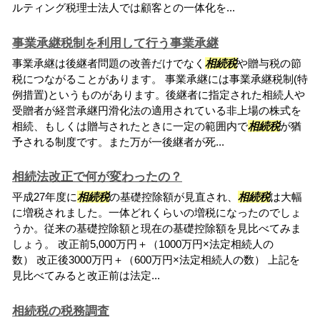
ルティング税理士法人では顧客との一体化を...
事業承継税制を利用して行う事業承継
事業承継は後継者問題の改善だけでなく
相続税
や贈与税の節
税につながることがあります。 事業承継には事業承継税制(特
例措置)というものがあります。後継者に指定された相続人や
受贈者が経営承継円滑化法の適用されている非上場の株式を
相続、もしくは贈与されたときに一定の範囲内で
相続税
が猶
予される制度です。また万が一後継者が死...
相続法改正で何が変わったの？
平成27年度に
相続税
の基礎控除額が見直され、
相続税
は大幅
に増税されました。一体どれくらいの増税になったのでしょ
うか。従来の基礎控除額と現在の基礎控除額を見比べてみま
しょう。 改正前5,000万円＋（1000万円×法定相続人の
数） 改正後3000万円＋（600万円×法定相続人の数） 上記を
見比べてみると改正前は法定...
相続税の税務調査