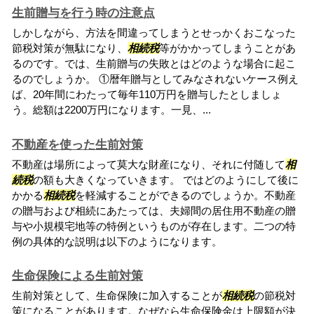
生前贈与を行う時の注意点
しかしながら、方法を間違ってしまうとせっかくおこなった
節税対策が無駄になり、
相続税
等がかかってしまうことがあ
るのです。では、生前贈与の失敗とはどのような場合に起こ
るのでしょうか。 ①暦年贈与としてみなされないケース例え
ば、20年間にわたって毎年110万円を贈与したとしましょ
う。総額は2200万円になります。一見、...
不動産を使った生前対策
不動産は場所によって莫大な財産になり、それに付随して
相
続税
の額も大きくなっていきます。 ではどのようにして後に
かかる
相続税
を軽減することができるのでしょうか。不動産
の贈与および相続にあたっては、夫婦間の居住用不動産の贈
与や小規模宅地等の特例というものが存在します。二つの特
例の具体的な説明は以下のようになります。
生命保険による生前対策
生前対策として、生命保険に加入することが
相続税
の節税対
策になることがあります。なぜなら生命保険金は上限額が決