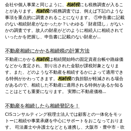
会社や個人事業と同じように、
相続税
にも税務調査が入るこ
とがあります。
相続税
の税務調査では、例えば下記のような
事項を重点的に調査されることになります。 ①申告書に記載
のない相続財産がなかったか？いわゆる「財産隠し」がない
かの調査です。故人の財産がどのように相続人に相続されて
いったかを把握し、申告書に記載のない財産が...
不動産相続にかかる相続税の計算方法
不動産にかかる
相続税
は相続開始時の固定資産台帳や路線価
などから査定され、割り出された金額が課税対象となりま
す。また、どのような不動産を相続するかによって適用でき
る特例がかわってきます。
相続税
の負担額が軽減される場合
があるので、相続した不動産に適用される特例があるか知る
ことはとても重要になります。 実際に不動産価格...
不動産を相続したら相続登記を！
CISコンサルティング税理士法人では顧客との一体化をモッ
トーに相続や事業承継を中心にサポートをおこなっておりま
す。 司法書士や弁護士などとも連携し、大阪市・豊中市・吹