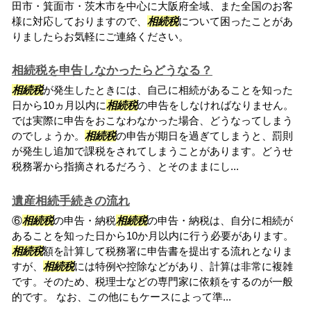
田市・箕面市・茨木市を中心に大阪府全域、また全国のお客
様に対応しておりますので、
相続税
について困ったことがあ
りましたらお気軽にご連絡ください。
相続税を申告しなかったらどうなる？
相続税
が発生したときには、自己に相続があることを知った
日から10ヵ月以内に
相続税
の申告をしなければなりません。
では実際に申告をおこなわなかった場合、どうなってしまう
のでしょうか。
相続税
の申告が期日を過ぎてしまうと、罰則
が発生し追加で課税をされてしまうことがあります。どうせ
税務署から指摘されるだろう、とそのままにし...
遺産相続手続きの流れ
⑥
相続税
の申告・納税
相続税
の申告・納税は、自分に相続が
あることを知った日から10か月以内に行う必要があります。
相続税
額を計算して税務署に申告書を提出する流れとなりま
すが、
相続税
には特例や控除などがあり、計算は非常に複雑
です。そのため、税理士などの専門家に依頼をするのが一般
的です。 なお、この他にもケースによって準...