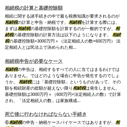
相続税の計算と基礎控除額
相続に関する諸手続きの中で最も税務知識が要求されるのが
相続税
の計算と申告・納税です。
相続税
を計算する際には、
まずは
相続税
の基礎控除額を計算するのが一般的ですが、
相
続税
の基礎控除額の計算方法は以下のようになります。
相続
税
の基礎控除額=3000万円＋（法定相続人の数×600万円） 法
定相続人とは民法上で決められた相...
相続税申告が必要なケース
相続税
の申告は、相続するすべての人に当てはまるわけでは
ありません。ではどのような場合に申告が発生するのでしょ
うか。
相続税
には「基礎控除額」というものがあって、その
額を相続財産の総額が超えない限り
相続税
は発生しません。
基礎控除額は3000万円＋（600万円×法定相続人の数）で計算
され、「法定相続人の数」は家族構成...
死亡後に行わなければならない手続き
⑥
相続税
の申告・納税ケースバイケースではありますが、
相