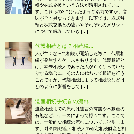
転や株式交換という方法が活用されていま
す。これらの2つは似たような名前ですが、意
味が全く異なってきます。以下では、株式移
転と株式交換との違いやそれぞれのメリット
について解説していき […]
代襲相続とは？相続税...
人が亡くなって相続が開始した際に、代襲相
続が発生するケースもあります。代襲相続と
は、本来相続人であった人が亡くなっていた
りする場合に、その人に代わって相続を行う
ことですが、代襲相続によって相続税などは
どのように影響をして […]
遺産相続手続きの流れ
遺産相続までの流れは遺言の有無や不動産の
有無など、ケースによって様々です。ここで
は、一般的な相続の流れについてご説明しま
す。 ①相続財産・相続人の確定相続財産と相