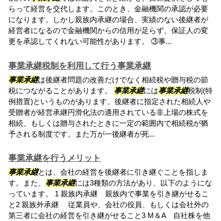
らって経営を交代します。このとき、金融機関の承認が必要
になります。しかし親族内承継の場合、実績のない後継者が
経営者になるので金融機関からの信用が足らず、保証人の変
更を承認してくれない可能性があります。 ③事...
事業承継税制を利用して行う事業承継
事業承継
は後継者問題の改善だけでなく相続税や贈与税の節
税につながることがあります。
事業承継
には
事業承継
税制(特
例措置)というものがあります。後継者に指定された相続人や
受贈者が経営承継円滑化法の適用されている非上場の株式を
相続、もしくは贈与されたときに一定の範囲内で相続税が猶
予される制度です。また万が一後継者が死...
事業承継を行うメリット
事業承継
とは、会社の経営を後継者に引き継ぐことを指しま
す。また、
事業承継
には3種類の方法があり、以下のようにな
っています。 1 親族内承継 親族内で事業を引き継がせるこ
と2 親族外承継 従業員や、会社の役員、もしくは会社外の
第三者に会社の経営を引き継がせること3 M＆A 自社株を他