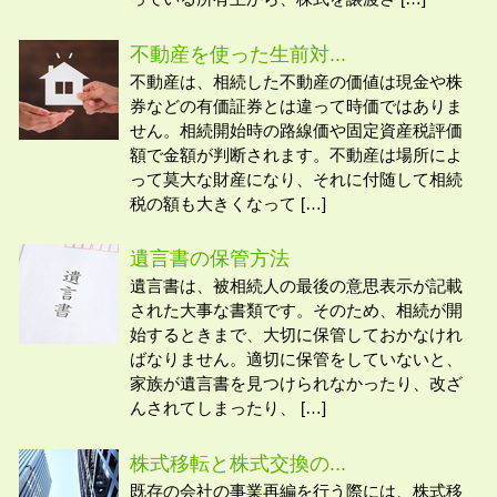
不動産を使った生前対...
不動産は、相続した不動産の価値は現金や株
券などの有価証券とは違って時価ではありま
せん。相続開始時の路線価や固定資産税評価
額で金額が判断されます。不動産は場所によ
って莫大な財産になり、それに付随して相続
税の額も大きくなって […]
遺言書の保管方法
遺言書は、被相続人の最後の意思表示が記載
された大事な書類です。そのため、相続が開
始するときまで、大切に保管しておかなけれ
ばなりません。適切に保管をしていないと、
家族が遺言書を見つけられなかったり、改ざ
んされてしまったり、 […]
株式移転と株式交換の...
既存の会社の事業再編を行う際には、株式移