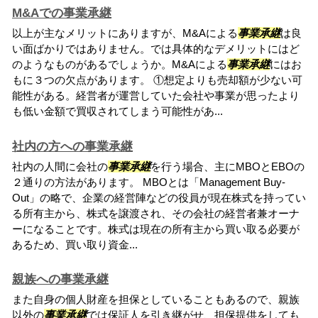
M&Aでの事業承継
以上が主なメリットにありますが、M&Aによる
事業承継
は良
い面ばかりではありません。では具体的なデメリットにはど
のようなものがあるでしょうか。M&Aによる
事業承継
にはお
もに３つの欠点があります。 ①想定よりも売却額が少ない可
能性がある。経営者が運営していた会社や事業が思ったより
も低い金額で買収されてしまう可能性があ...
社内の方への事業承継
社内の人間に会社の
事業承継
を行う場合、主にMBOとEBOの
２通りの方法があります。 MBOとは「Management Buy-
Out」の略で、企業の経営陣などの役員が現在株式を持ってい
る所有主から、株式を譲渡され、その会社の経営者兼オーナ
ーになることです。株式は現在の所有主から買い取る必要が
あるため、買い取り資金...
親族への事業承継
また自身の個人財産を担保としていることもあるので、親族
以外の
事業承継
では保証人を引き継がせ、担保提供をしても