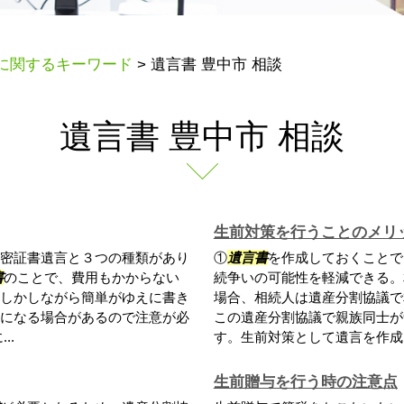
に関するキーワード
>
遺言書 豊中市 相談
遺言書 豊中市 相談
生前対策を行うことのメリ
密証書遺言と３つの種類があり
①
遺言書
を作成しておくことで
書
のことで、費用もかからない
続争いの可能性を軽減できる。
しかしながら簡単がゆえに書き
場合、相続人は遺産分割協議で
になる場合があるので注意が必
この遺産分割協議で親族同士が
..
す。生前対策として遺言を作成し
生前贈与を行う時の注意点