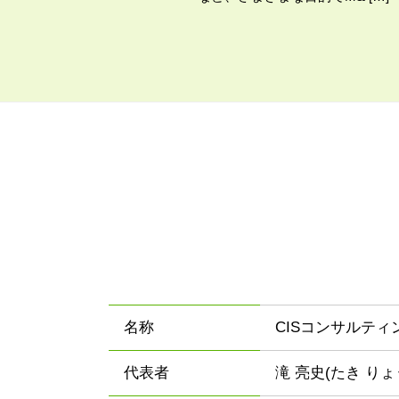
名称
CISコンサルテ
代表者
滝 亮史(たき りょ