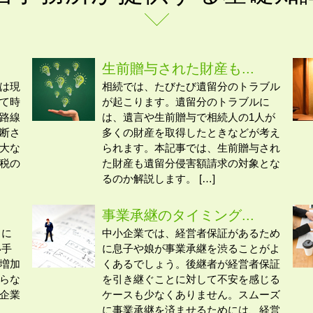
生前贈与された財産も...
は現
相続では、たびたび遺留分のトラブル
て時
が起こります。遺留分のトラブルに
路線
は、遺言や生前贈与で相続人の1人が
断さ
多くの財産を取得したときなどが考え
大な
られます。本記事では、生前贈与され
税の
た財産も遺留分侵害額請求の対象とな
るのか解説します。 […]
事業承継のタイミング...
向に
中小企業では、経営者保証があるため
い手
に息子や娘が事業承継を渋ることがよ
増加
くあるでしょう。後継者が経営者保証
らな
を引き継ぐことに対して不安を感じる
企業
ケースも少なくありません。スムーズ
に事業承継を済ませるためには、経営