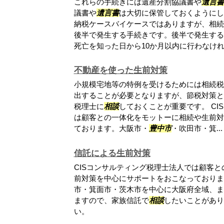
これらの手続きには遺産分割協議書や
遺言書
議書や
遺言書
は大切に保管しておくようにし
納税ケースバイケースではありますが、相続
後半で発生する手続きです。後半で発生する
死亡を知った日から10か月以内に行わなけれ..
不動産を使った生前対策
小規模宅地等の特例を受けるためには相続税
出することが必要となりますが、節税対策と
税理士に
相談
しておくことが重要です。 CI
は顧客との一体化をモットーに相続や生前対
ております。大阪市・
豊中市
・吹田市・箕...
信託による生前対策
CISコンサルティング税理士法人では顧客
前対策を中心にサポートをおこなっておりま
市・箕面市・茨木市を中心に大阪府全域、ま
ますので、家族信託で
相談
したいことがあり
い。