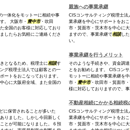
親族への事業承継
との一体化をモットーに相続や事
CISコンサルティング税理士
す。 大阪市・
豊中市
・吹田
業承継を中心にサポートをおこ
た全国のお客様に対応しており
市・箕面市・茨木市を中心に大
ましたらお気軽にご連絡くださ
ますので、事業承継で
相談
した
い。
事業承継を行うメリット
きとなるため、税理士に
相談
す
そのような手続きや、資金調達
ィング税理士法人では顧客との一
とをお勧めします。 CISコ
ポートをおこなっております。
モットーに相続や事業承継を中
中心に大阪府全域、また全国の
市・
豊中市
・吹田市・箕面市・
様に対応しておりますので、事
不動産相続にかかる相続税
どに保管されることが多いた
CISコンサルティング税理士
ありました。しかし今回新しく
業承継を中心にサポートをおこ
ことが可能になりました。 6 預
市・箕面市・茨木市を中心に大