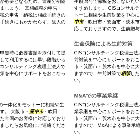
が必要となるため、遺産分割協
生前贈与で節税をおこないたい
ましょう。 ⑥相続税の申告・
すすめします。 CISコンサ
税の申告・納税は相続手続きの
トーに相続や生前対策を中心に
手続きにもかかわらず、故人の
中市
・吹田市・箕面市・茨木市
.
応しておりますので、生前贈与
生命保険による生前対策
申告時に必要書類を添付して提
CISコンサルティング税理士
して利用するには早い段階から
前対策を中心にサポートをおこ
Sコンサルティング税理士法人で
市・箕面市・茨木市を中心に大
策を中心にサポートをおこなっ
ますので、生前対策で
相談
した
い。
M&Aでの事業承継
との一体化をモットーに相続や生
CISコンサルティング税理士
す。 大阪市・
豊中市
・吹田
業承継を中心にサポートをおこ
た全国のお客様に対応しており
市・箕面市・茨木市を中心に大
ましたらお気軽にご連絡くださ
ますので、M&Aによる事業承
い。