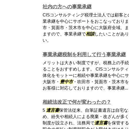
社内の方への事業承継
CISコンサルティング税理士法人では顧客
業承継を中心にサポートをおこなっておりま
市・箕面市・茨木市を中心に大阪府全域、ま
ますので、事業承継で
相談
したいことがあり
い。
事業承継税制を利用して行う事業承継
メリットは大きい制度ですが、税務上の手続
ることをおすすめします。 CISコンサルテ
体化をモットーに相続や事業承継を中心にサ
大阪市・
豊中市
・吹田市・箕面市・茨木市を
お客様に対応しておりますので、事業承継...
相続法改正で何が変わったの？
5
遺言書
保管法従来、自筆証書遺言は自宅な
め、紛失や相続人による廃棄・改ざんが多く
制度が設立され、法務局で
遺言書
を保管する