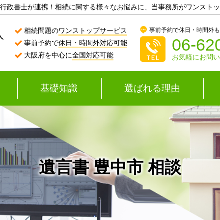
行政書士が連携！相続に関する様々なお悩みに、当事務所がワンストッ
事前予約で休日・時間外
相続問題の
ワンストップサービス
06-62
事前予約で
休日・時間外対応可能
大阪府を中心に
全国対応可能
お気軽にお問
基礎知識
選ばれる理由
遺言書 豊中市 相談