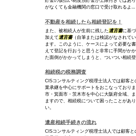
貯金の仮払い制度預貯金が上限付きではあり
がなくても金融機関の窓口で受け取れるよ...
不動産を相続したら相続登記を！
また、被相続人が生前に残した
遺言書
に基づ
加えて
遺言書
（自筆または検認がなされてい
ます。このように、ケースによって必要な書
えて登記を行おうと思うと非常に手間がかか
た面倒がかかってしまうと、ついつい相続登記.
相続税の税務調査
CISコンサルティング税理士法人では顧客
業承継を中心にサポートをおこなっておりま
市・箕面市・茨木市を中心に大阪府全域、ま
ますので、相続税について困ったことがあり
い。
遺産相続手続きの流れ
CISコンサルティング税理士法人では顧客