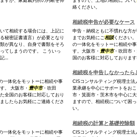
ますが、家庭裁判所の判断を仰
ますので、土地の相続について
絡ください。
相続税申告が必要なケース
いて相続する場合には、上記に
申告・納税ともに不慣れな方が
る秘密証書遺言）が必要となり
までお気軽にご
相談
ください。
類が異なり、自身で書類をそろ
の一体化をモットーに相続や事
ってしまうのです。 こういっ
す。大阪市・
豊中市
・吹田市・
..
国のお客様に対応しておりますの
相続税を申告しなかったら
との一体化をモットーに相続や事
CISコンサルティング税理士
す。 大阪市・
豊中市
・吹田
業承継を中心にサポートをおこ
た全国のお客様に対応しており
市・箕面市・茨木市を中心に大
ましたらお気軽にご連絡くださ
ますので、相続税について困っ
い。
相続税の計算と基礎控除額
との一体化をモットーに相続や事
CISコンサルティング税理士