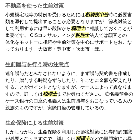
不動産を使った生前対策
小規模宅地等の特例を受けるためには
相続税申告
時に必要書
類を添付して提出することが必要となりますが、節税対策と
して利用するには早い段階から
税理士
に相談しておくことが
重要です。 CISコンサルティング
税理士
法人では顧客との一
体化をモットーに相続や生前対策を中心にサポートをおこな
っております。大阪市・豊中市・吹田市・箕...
生前贈与を行う時の注意点
連年贈与だとみなされないように、まず贈与契約書を作成し
たり、贈与する時期をずらしたり、年ごとに金額を変えたり
することがポイントとなりますが、ケースによって異なりま
すので、詳しくは
税理士
までお尋ねください。 ②名義預金の
ケース銀行の口座の名義人は生前贈与をおこなっている人の
親族のものですが、実際口座の管理しているの...
生命保険による生前対策
しかしながら、生命保険を利用した節税対策には専門的知識
が必要となりますので、詳しくは
税理士
などの専門家にお尋