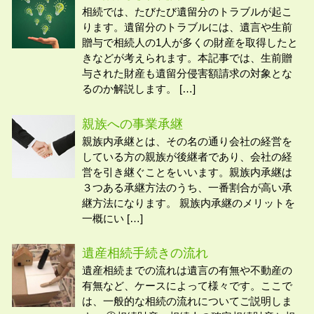
相続では、たびたび遺留分のトラブルが起こ
ります。遺留分のトラブルには、遺言や生前
贈与で相続人の1人が多くの財産を取得したと
きなどが考えられます。本記事では、生前贈
与された財産も遺留分侵害額請求の対象とな
るのか解説します。 […]
親族への事業承継
親族内承継とは、その名の通り会社の経営を
している方の親族が後継者であり、会社の経
営を引き継ぐことをいいます。親族内承継は
３つある承継方法のうち、一番割合が高い承
継方法になります。 親族内承継のメリットを
一概にい […]
遺産相続手続きの流れ
遺産相続までの流れは遺言の有無や不動産の
有無など、ケースによって様々です。ここで
は、一般的な相続の流れについてご説明しま