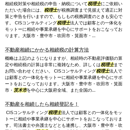
相続税対策や相続税の申告・納税について
税理士
にご依頼い
ただいた場合には、
税理士
が税務調査まで見据えて適正に対
策と申告を行いますので、もしもの税務調査のときも安心で
す。 CISコンサルティング
税理士
法人では顧客との一体化を
モットーに相続や事業承継を中心にサポートをおこなってお
ります。大阪市・豊中市・吹田市・箕面市・...
不動産相続にかかる相続税の計算方法
概略は上記のようになりますが、相続時の不動産評価額の算
定や相続税の計算は非常に複雑なため、詳しくは
税理士
まで
お問い合わせください。 CISコンサルティング
税理士
法人で
は顧客との一体化をモットーに相続や事業承継を中心にサポ
ートをおこなっております。大阪市・豊中市・吹田市・箕面
市・
茨木市
を中心に大阪府全域、また全国の...
不動産を相続したら相続登記を！
CISコンサルティング
税理士
法人では顧客との一体化をモッ
トーに相続や事業承継を中心にサポートをおこなっておりま
す。司法書士や弁護士などとも連携し、大阪市・豊中市・吹