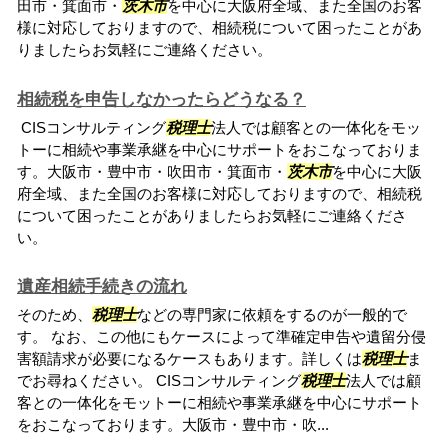
田市・箕面市・
茨木市
を中心に大阪府全域、また全国のお客
様に対応しておりますので、相続税について困ったことがあ
りましたらお気軽にご連絡ください。
相続税を申告しなかったらどうなる？
CISコンサルティング
税理士
法人では顧客との一体化をモッ
トーに相続や事業承継を中心にサポートをおこなっておりま
す。大阪市・豊中市・吹田市・箕面市・
茨木市
を中心に大阪
府全域、また全国のお客様に対応しておりますので、相続税
について困ったことがありましたらお気軽にご連絡くださ
い。
遺産相続手続きの流れ
そのため、
税理士
などの専門家に依頼をするのが一般的で
す。 なお、この他にもケースによって準確定申告や遺留分侵
害額請求が必要になるケースもあります。詳しくは
税理士
ま
でお尋ねください。 CISコンサルティング
税理士
法人では顧
客との一体化をモットーに相続や事業承継を中心にサポート
をおこなっております。大阪市・豊中市・吹...