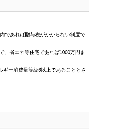
内であれば贈与税がかからない制度で
で、省エネ等住宅であれば
1000
万円ま
ルギー消費量等級
6
以上であることとさ