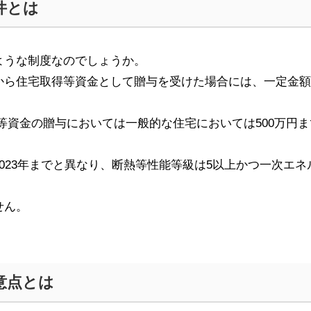
件とは
ような制度なのでしょうか。
から住宅取得等資金として贈与を受けた場合には、一定金額
等資金の贈与においては一般的な住宅においては
500
万円ま
023
年までと異なり、断熱等性能等級は
5
以上かつ一次エネ
せん。
意点とは