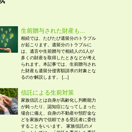
生前贈与された財産も...
相続では、たびたび遺留分のトラブル
が起こります。遺留分のトラブルに
は、遺言や生前贈与で相続人の1人が
多くの財産を取得したときなどが考え
られます。本記事では、生前贈与され
た財産も遺留分侵害額請求の対象とな
るのか解説します。 […]
信託による生前対策
家族信託とは自身が高齢化し判断能力
が鈍ったり、認知症になってしまった
場合に備え、自身の不動産や預貯金な
どを家族内で信頼できる受託者に委任
することをいいます。 家族信託のメ