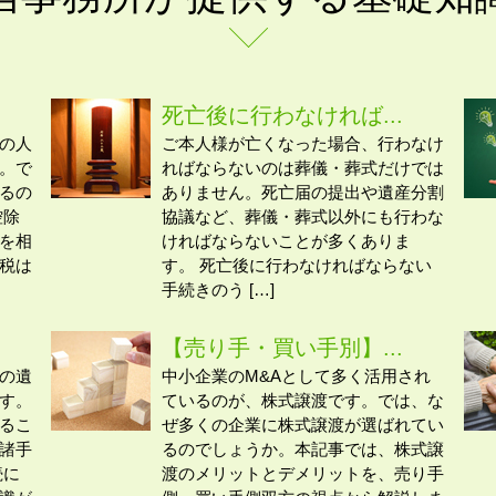
死亡後に行わなければ...
の人
ご本人様が亡くなった場合、行わなけ
。で
ればならないのは葬儀・葬式だけでは
るの
ありません。死亡届の提出や遺産分割
控除
協議など、葬儀・葬式以外にも行わな
を相
ければならないことが多くありま
税は
す。 死亡後に行わなければならない
手続きのう […]
【売り手・買い手別】...
の遺
中小企業のM&Aとして多く活用され
す。
ているのが、株式譲渡です。では、な
るこ
ぜ多くの企業に株式譲渡が選ばれてい
諸手
るのでしょうか。本記事では、株式譲
続に
渡のメリットとデメリットを、売り手