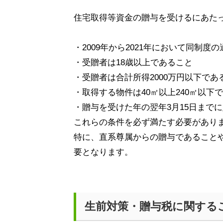
住宅取得等資金の贈与を受けるにあた
・
2009
年から
2021
年において同制度の
・受贈者は
18
歳以上であること
・受贈者は合計所得
2000
万円以下であ
・取得する物件は
40
㎡以上
240
㎡以下で
・贈与を受けた年の翌年
3
月
15
日までに
これらの条件を必ず満たす必要があり
特に、直系尊属からの贈与であること
要となります。
生前対策・贈与税に関する