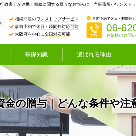
行政書士が連携！相続に関する様々なお悩みに、当事務所がワンストッ
事前予約で休日・時間外
相続問題の
ワンストップサービス
06-62
事前予約で
休日・時間外対応可能
大阪府を中心に
全国対応可能
お気軽にお問
基礎知識
選ばれる理由
資金の贈与｜どんな条件や注