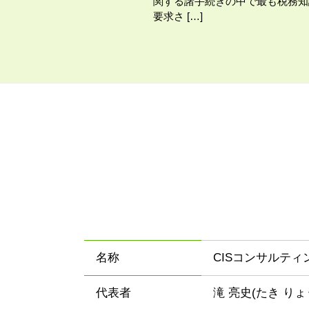
関する諸手続きの中で最も税務知
要求さ […]
名称
CISコンサルテ
代表者
滝 亮史(たき りょ