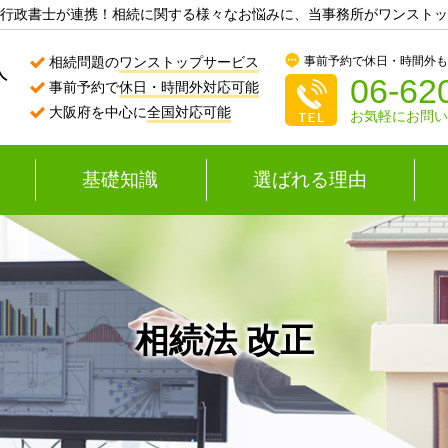
行政書士が連携！相続に関する様々なお悩みに、当事務所がワンストッ
事前予約で休日・時間外
相続問題の
ワンストップサービス
06-62
事前予約で
休日・時間外対応可能
大阪府を中心に
全国対応可能
お気軽にお問
基礎知識
選ばれる理由
相続法 改正