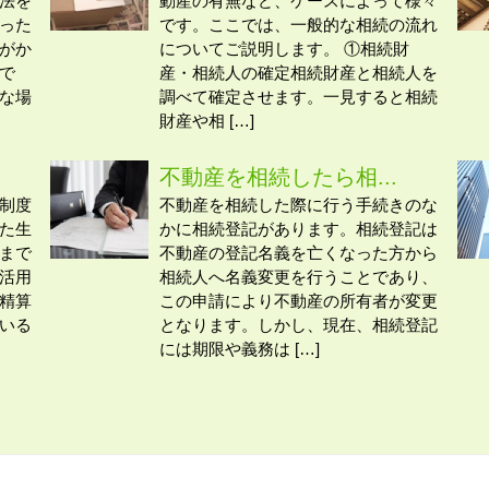
法を
動産の有無など、ケースによって様々
った
です。ここでは、一般的な相続の流れ
がか
についてご説明します。 ①相続財
で
産・相続人の確定相続財産と相続人を
な場
調べて確定させます。一見すると相続
財産や相 […]
不動産を相続したら相...
制度
不動産を相続した際に行う手続きのな
た生
かに相続登記があります。相続登記は
まで
不動産の登記名義を亡くなった方から
活用
相続人へ名義変更を行うことであり、
精算
この申請により不動産の所有者が変更
いる
となります。しかし、現在、相続登記
には期限や義務は […]