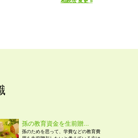
相続法 変更 »
識
孫の教育資金を生前贈...
孫のためを思って、学費などの教育費