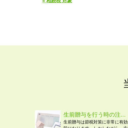
« 相続税 対象
生前贈与を行う時の注...
生前贈与は節税対策に非常に有効