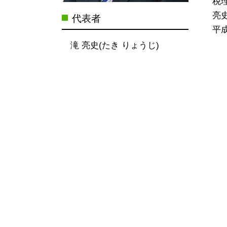
税
亮
代表者
平成
滝 亮史(たき りょうじ)