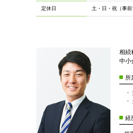
定休日
土・日・祝（事前
相続
中小
所
経