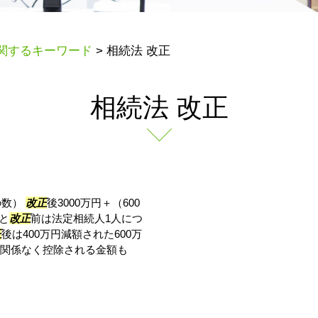
関するキーワード
>
相続法 改正
相続法 改正
の数）
改正
後3000万円＋（600
と
改正
前は法定相続人1人につ
正
後は400万円減額された600万
関係なく控除される金額も