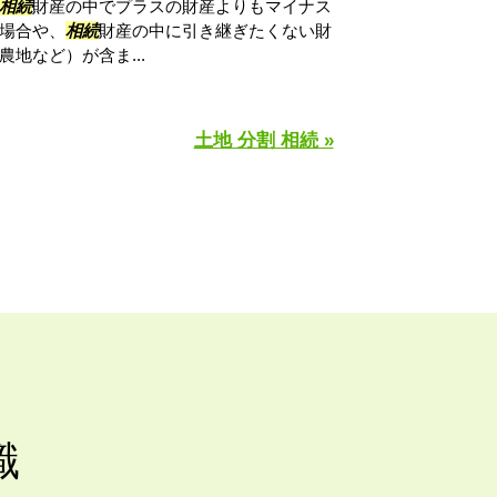
相続
財産の中でプラスの財産よりもマイナス
場合や、
相続
財産の中に引き継ぎたくない財
地など）が含ま...
土地 分割 相続 »
識