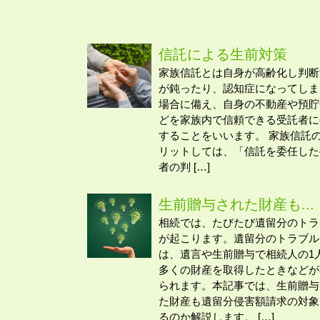
信託による生前対策
家族信託とは自身が高齢化し判断
が鈍ったり、認知症になってしま
場合に備え、自身の不動産や預貯
どを家族内で信頼できる受託者に
することをいいます。 家族信託
リットしては、「信託を委任した
者の判 […]
生前贈与された財産も...
相続では、たびたび遺留分のトラ
が起こります。遺留分のトラブル
は、遺言や生前贈与で相続人の1
多くの財産を取得したときなどが
られます。本記事では、生前贈与
た財産も遺留分侵害額請求の対象
るのか解説します。 […]