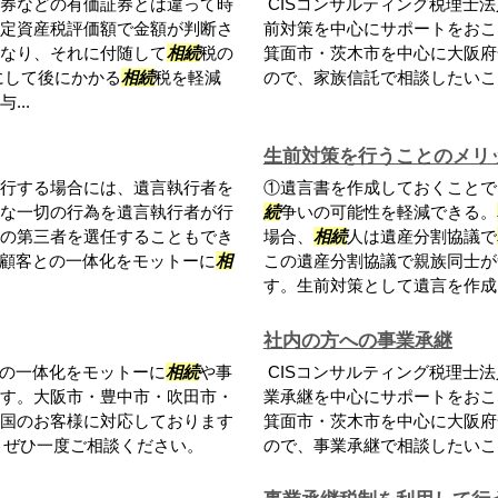
券などの有価証券とは違って時
CISコンサルティング税理士
定資産税評価額で金額が判断さ
前対策を中心にサポートをおこ
なり、それに付随して
相続
税の
箕面市・茨木市を中心に大阪府
にして後にかかる
相続
税を軽減
ので、家族信託で相談したいこ
..
生前対策を行うことのメリ
行する場合には、遺言執行者を
①遺言書を作成しておくことで
な一切の行為を遺言執行者が行
続
争いの可能性を軽減できる。
の第三者を選任することもでき
場合、
相続
人は遺産分割協議で
は顧客との一体化をモットーに
相
この遺産分割協議で親族同士が
す。生前対策として遺言を作成し
社内の方への事業承継
との一体化をモットーに
相続
や事
CISコンサルティング税理士
す。大阪市・豊中市・吹田市・
業承継を中心にサポートをおこ
国のお客様に対応しております
箕面市・茨木市を中心に大阪府
、ぜひ一度ご相談ください。
ので、事業承継で相談したいこ