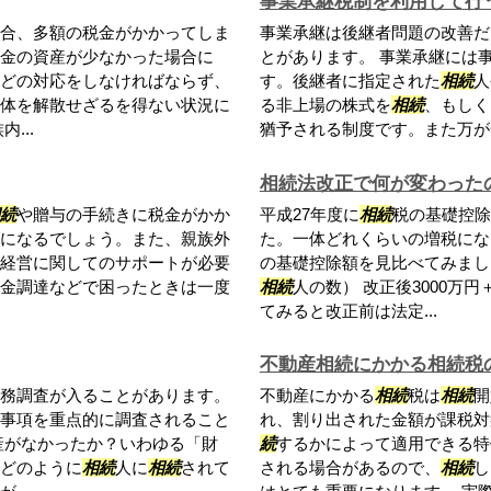
事業承継税制を利用して行
合、多額の税金がかかってしま
事業承継は後継者問題の改善だ
金の資産が少なかった場合に
とがあります。 事業承継には
どの対応をしなければならず、
す。後継者に指定された
相続
人
体を解散せざるを得ない状況に
る非上場の株式を
相続
、もしく
...
猶予される制度です。また万が一
相続法改正で何が変わった
続
や贈与の手続きに税金がかか
平成27年度に
相続
税の基礎控除
になるでしょう。また、親族外
た。一体どれくらいの増税にな
経営に関してのサポートが必要
の基礎控除額を見比べてみましょう
金調達などで困ったときは一度
相続
人の数） 改正後3000万円
.
てみると改正前は法定...
不動産相続にかかる相続税
務調査が入ることがあります。
不動産にかかる
相続
税は
相続
開
事項を重点的に調査されること
れ、割り出された金額が課税対
産がなかったか？いわゆる「財
続
するかによって適用できる特
どのように
相続
人に
相続
されて
される場合があるので、
相続
し