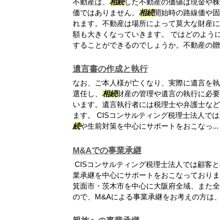
不動産は、
相続
した不動産の価値は現金や株
価ではありません。
相続
開始時の路線価や固
れます。不動産は場所によって莫大な財産に
額も大きくなっていきます。 ではどのよう
することができるのでしょうか。不動産の贈与.
遺言書の作成と執行
なお、ご本人様が亡くなり、実際に遺言を執
選任し、
相続
財産の管理や遺言の執行に必要
います。遺言執行者には税理士や弁護士など
ます。 CISコンサルティング税理士法人で
続
や生前対策を中心にサポートをおこなっ...
M&Aでの事業承継
CISコンサルティング税理士法人では顧客
業承継を中心にサポートをおこなっておりま
箕面市・茨木市を中心に大阪府全域、また全
ので、M&Aによる事業承継をお考えの方は