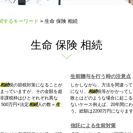
関するキーワード
>
生命 保険 相続
生命 保険 相続
生前贈与を行う時の注意点
相続
税の節税対策になることが
しかしながら、方法を間違って
まっていますが、その金額を超
になり、
相続
税等がかかってし
非課税枠はひとそれぞれ異な
敗とはどのような場合に起こる
500万円×法定
相続
人の数＝
生
ないケース例えば、20年間にわ
.
う。総額は2200万円になります。
信託による生前対策