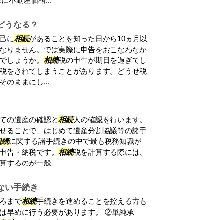
不動産価格...
どうなる？
己に
相続
があることを知った日から10ヵ月以
なりません。では実際に申告をおこなわなか
でしょうか。
相続
税の申告が期日を過ぎてし
税をされてしまうことがあります。どうせ税
のままにし...
ての遺産の確認と
相続
人の確認を行います。
せることで、はじめて遺産分割協議等の諸手
相続
に関する諸手続きの中で最も税務知識が
申告・納税です。
相続
税を計算する際には、
するのが一般...
ない手続き
ろまで
相続
手続きを進めることを控える方も
は早めに行う必要があります。 ②単純承