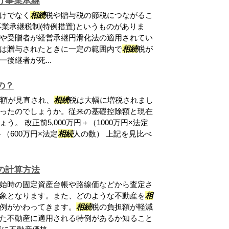
う事業承継
けでなく
相続
税や贈与税の節税につながるこ
事業承継税制(特例措置)というものがありま
や受贈者が経営承継円滑化法の適用されてい
は贈与されたときに一定の範囲内で
相続
税が
後継者が死...
の？
額が見直され、
相続
税は大幅に増税されまし
ったのでしょうか。従来の基礎控除額と現在
。 改正前5,000万円＋（1000万円×法定
＋（600万円×法定
相続
人の数） 上記を見比べ
の計算方法
始時の固定資産台帳や路線価などから査定さ
象となります。また、どのような不動産を
相
例がかわってきます。
相続
税の負担額が軽減
た不動産に適用される特例があるか知ること