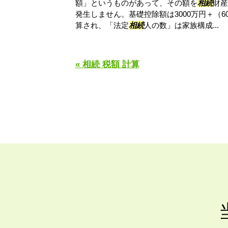
額」というものがあって、その額を
相続
財産
発生しません。基礎控除額は3000万円＋（6
算され、「法定
相続
人の数」は家族構成...
« 相続 税額 計算