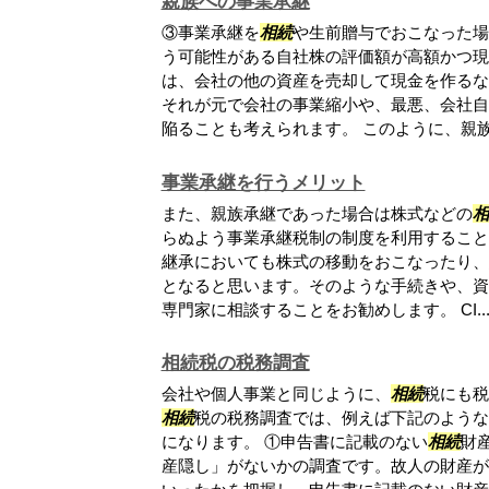
親族への事業承継
③事業承継を
相続
や生前贈与でおこなった場
う可能性がある自社株の評価額が高額かつ現
は、会社の他の資産を売却して現金を作るな
それが元で会社の事業縮小や、最悪、会社自
陥ることも考えられます。 このように、親族内
事業承継を行うメリット
また、親族承継であった場合は株式などの
相
らぬよう事業承継税制の制度を利用すること
継承においても株式の移動をおこなったり、
となると思います。そのような手続きや、資
専門家に相談することをお勧めします。 CI..
相続税の税務調査
会社や個人事業と同じように、
相続
税にも税
相続
税の税務調査では、例えば下記のような
になります。 ①申告書に記載のない
相続
財
産隠し」がないかの調査です。故人の財産が