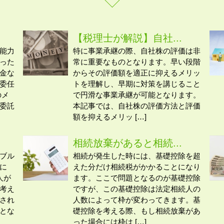
【税理士が解説】自社...
能力
特に事業承継の際、自社株の評価は非
った
常に重要なものとなります。早い段階
金な
からその評価額を適正に抑えるメリッ
委任
トを理解し、早期に対策を講じること
のメ
で円滑な事業承継が可能となります。
委託
本記事では、自社株の評価方法と評価
額を抑えるメリッ […]
相続放棄があると相続...
ブル
相続が発生した時には、基礎控除を超
に
えた分だけ相続税がかかることになり
人が
ます。ここで問題となるのが基礎控除
考え
ですが、この基礎控除は法定相続人の
され
人数によって枠が変わってきます。基
とな
礎控除を考える際、もし相続放棄があ
った場合には枠は […]