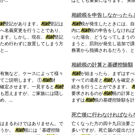
..
はとても重要になります。 実際に
相続税を申告しなかったら
続
登記があります。
相続
登記は
相続
税が発生したときには、自
へ名義変更を行うことであり、
内に
相続
税の申告をしなければ
ます。しかし、現在、
相続
登記
った場合、どうなってしまうの
ため行わずに放置してしまう方
まうと、罰則が発生し追加で課
..
務署から指摘されるだろう、とそ
相続税の計算と基礎控除額
有無など、ケースによって様々
相続
が始まったら、まずはすべ
てご説明します。 ①
相続
財
すべての遺産と
相続
人を確定さ
確定させます。一見すると
相続
続きを行うことができます。
も思えますが、ご家族には隠し
要求されるのが
相続
税の計算と
、...
まずは
相続
税の基礎控除額を計算
死亡後に行わなければなら
はまるわけではありません。で
亡くなった方の四十九日法要ご
ょうか。
相続
税には「基礎控除
多いですが、死亡届の提出だけ