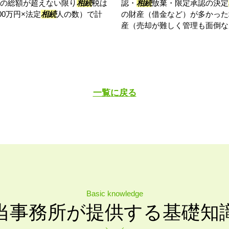
の総額が超えない限り
相続
税は
認・
相続
放棄・限定承認の決定
00万円×法定
相続
人の数）で計
の財産（借金など）が多かった
産（売却が難しく管理も面倒な農
一覧に戻る
Basic knowledge
当事務所が提供する基礎知