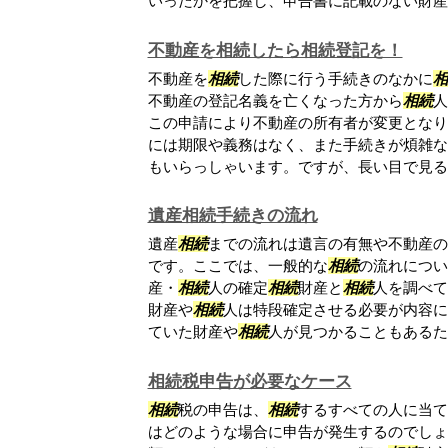
いったかを把握し、申告書に記載のない財産が.
不動産を相続したら相続登記を！
不動産を
相続
した際に行う手続きのなかに
相
不動産の登記名義を亡くなった方から
相続
人
この申請により不動産の所有者が変更となり
には期限や義務はなく、また手続きが煩雑な
もいらっしゃいます。ですが、長い目で見ると.
遺産相続手続きの流れ
遺産
相続
までの流れは遺言の有無や不動産の
です。ここでは、一般的な
相続
の流れについ
産・
相続
人の確定
相続
財産と
相続
人を調べて
財産や
相続
人は特段確定させる必要が内容に
ていた財産や
相続
人が見つかることもあるため
相続税申告が必要なケース
相続
税の申告は、
相続
するすべての人に当て
はどのような場合に申告が発生するのでし