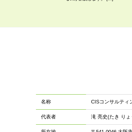
名称
CISコンサルテ
代表者
滝 亮史(たき りょ
所在地
〒541-0046 大