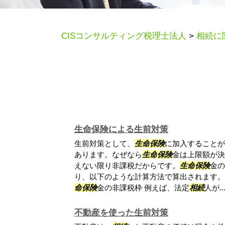
CISコンサルティング税理士法人
>
相続に
生命保険による生前対策
生前対策として、
生命
保険
に加入することが
あります。なぜなら
生命
保険
金は上限額が決
えない限り非課税だからです。
生命
保険
金の
り、以下のような計算方法で算出されます。 
命
保険
金の非課税枠 例えば、法定
相続
人が..
不動産を使った生前対策