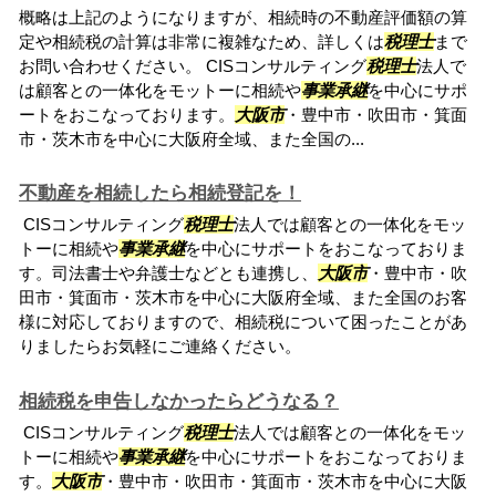
概略は上記のようになりますが、相続時の不動産評価額の算
定や相続税の計算は非常に複雑なため、詳しくは
税理士
まで
お問い合わせください。 CISコンサルティング
税理士
法人で
は顧客との一体化をモットーに相続や
事業承継
を中心にサポ
ートをおこなっております。
大阪市
・豊中市・吹田市・箕面
市・茨木市を中心に大阪府全域、また全国の...
不動産を相続したら相続登記を！
CISコンサルティング
税理士
法人では顧客との一体化をモッ
トーに相続や
事業承継
を中心にサポートをおこなっておりま
す。司法書士や弁護士などとも連携し、
大阪市
・豊中市・吹
田市・箕面市・茨木市を中心に大阪府全域、また全国のお客
様に対応しておりますので、相続税について困ったことがあ
りましたらお気軽にご連絡ください。
相続税を申告しなかったらどうなる？
CISコンサルティング
税理士
法人では顧客との一体化をモッ
トーに相続や
事業承継
を中心にサポートをおこなっておりま
す。
大阪市
・豊中市・吹田市・箕面市・茨木市を中心に大阪