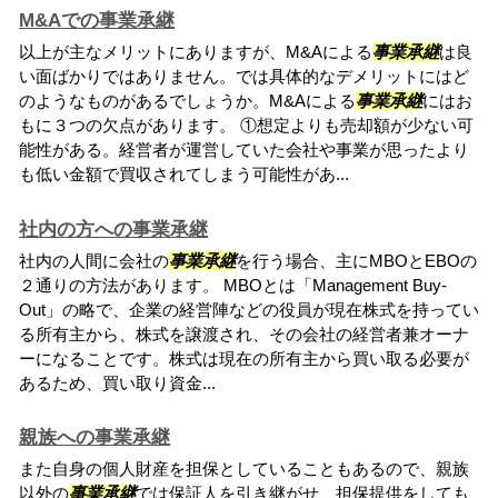
M&Aでの事業承継
以上が主なメリットにありますが、M&Aによる
事業承継
は良
い面ばかりではありません。では具体的なデメリットにはど
のようなものがあるでしょうか。M&Aによる
事業承継
にはお
もに３つの欠点があります。 ①想定よりも売却額が少ない可
能性がある。経営者が運営していた会社や事業が思ったより
も低い金額で買収されてしまう可能性があ...
社内の方への事業承継
社内の人間に会社の
事業承継
を行う場合、主にMBOとEBOの
２通りの方法があります。 MBOとは「Management Buy-
Out」の略で、企業の経営陣などの役員が現在株式を持ってい
る所有主から、株式を譲渡され、その会社の経営者兼オーナ
ーになることです。株式は現在の所有主から買い取る必要が
あるため、買い取り資金...
親族への事業承継
また自身の個人財産を担保としていることもあるので、親族
以外の
事業承継
では保証人を引き継がせ、担保提供をしても