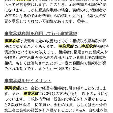
らって経営を交代します。このとき、金融機関の承認が必要
になります。しかし親族内承継の場合、実績のない後継者が
経営者になるので金融機関からの信用が足らず、保証人の変
更を承認してくれない可能性があります。 ③事...
事業承継税制を利用して行う事業承継
事業承継
は後継者問題の改善だけでなく相続税や贈与税の節
税につながることがあります。
事業承継
には
事業承継
税制(特
例措置)というものがあります。後継者に指定された相続人や
受贈者が経営承継円滑化法の適用されている非上場の株式を
相続、もしくは贈与されたときに一定の範囲内で相続税が猶
予される制度です。また万が一後継者が死...
事業承継を行うメリット
事業承継
とは、会社の経営を後継者に引き継ぐことを指しま
す。また、
事業承継
には3種類の方法があり、以下のようにな
っています。 1 親族内承継 親族内で事業を引き継がせるこ
と2 親族外承継 従業員や、会社の役員、もしくは会社外の
第三者に会社の経営を引き継がせること3 M＆A 自社株を他