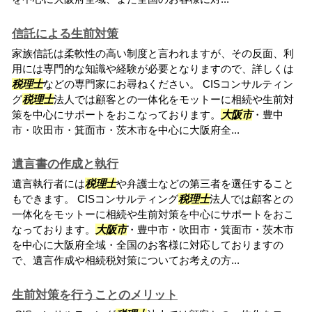
信託による生前対策
家族信託は柔軟性の高い制度と言われますが、その反面、利
用には専門的な知識や経験が必要となりますので、詳しくは
税理士
などの専門家にお尋ねください。 CISコンサルティン
グ
税理士
法人では顧客との一体化をモットーに相続や生前対
策を中心にサポートをおこなっております。
大阪市
・豊中
市・吹田市・箕面市・茨木市を中心に大阪府全...
遺言書の作成と執行
遺言執行者には
税理士
や弁護士などの第三者を選任すること
もできます。 CISコンサルティング
税理士
法人では顧客との
一体化をモットーに相続や生前対策を中心にサポートをおこ
なっております。
大阪市
・豊中市・吹田市・箕面市・茨木市
を中心に大阪府全域・全国のお客様に対応しておりますの
で、遺言作成や相続税対策についてお考えの方...
生前対策を行うことのメリット