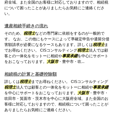
府全域、また全国のお客様に対応しておりますので、相続税
について困ったことがありましたらお気軽にご連絡くださ
い。
遺産相続手続きの流れ
そのため、
税理士
などの専門家に依頼をするのが一般的で
す。 なお、この他にもケースによって準確定申告や遺留分侵
害額請求が必要になるケースもあります。詳しくは
税理士
ま
でお尋ねください。 CISコンサルティング
税理士
法人では顧
客との一体化をモットーに相続や
事業承継
を中心にサポート
をおこなっております。
大阪市
・豊中市・吹...
相続税の計算と基礎控除額
詳しくは
税理士
までお尋ねください。 CISコンサルティング
税理士
法人では顧客との一体化をモットーに相続や
事業承継
を中心にサポートをおこなっております。
大阪市
・豊中市・
吹田市・箕面市・茨木市を中心に大阪府全域、また全国のお
客様に対応しておりますので、相続税について困ったことが
ありましたらお気軽にご連絡ください。