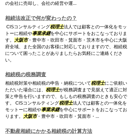
の会社に売却し、会社の経営や運...
相続法改正で何が変わったの？
CISコンサルティング
税理士
法人では顧客との一体化をモッ
トーに相続や
事業承継
を中心にサポートをおこなっておりま
す。
大阪市
・豊中市・吹田市・箕面市・茨木市を中心に大阪
府全域、また全国のお客様に対応しておりますので、相続税
について困ったことがありましたらお気軽にご連絡くださ
い。
相続税の税務調査
相続税対策や相続税の申告・納税について
税理士
にご依頼い
ただいた場合には、
税理士
が税務調査まで見据えて適正に対
策と申告を行いますので、もしもの税務調査のときも安心で
す。 CISコンサルティング
税理士
法人では顧客との一体化を
モットーに相続や
事業承継
を中心にサポートをおこなってお
ります。
大阪市
・豊中市・吹田市・箕面市・...
不動産相続にかかる相続税の計算方法