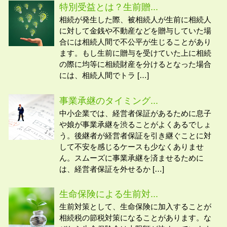
特別受益とは？生前贈...
相続が発生した際、被相続人が生前に相続人
に対して金銭や不動産などを贈与していた場
合には相続人間で不公平が生じることがあり
ます。もし生前に贈与を受けていた上に相続
の際に均等に相続財産を分けるとなった場合
には、相続人間でトラ […]
事業承継のタイミング...
中小企業では、経営者保証があるために息子
や娘が事業承継を渋ることがよくあるでしょ
う。後継者が経営者保証を引き継ぐことに対
して不安を感じるケースも少なくありませ
ん。スムーズに事業承継を済ませるために
は、経営者保証を外せるか […]
生命保険による生前対...
生前対策として、生命保険に加入することが
相続税の節税対策になることがあります。な