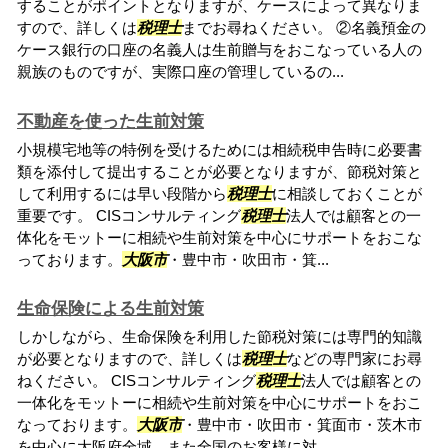
することがポイントとなりますが、ケースによって異なりま
すので、詳しくは
税理士
までお尋ねください。 ②名義預金の
ケース銀行の口座の名義人は生前贈与をおこなっている人の
親族のものですが、実際口座の管理しているの...
不動産を使った生前対策
小規模宅地等の特例を受けるためには相続税申告時に必要書
類を添付して提出することが必要となりますが、節税対策と
して利用するには早い段階から
税理士
に相談しておくことが
重要です。 CISコンサルティング
税理士
法人では顧客との一
体化をモットーに相続や生前対策を中心にサポートをおこな
っております。
大阪市
・豊中市・吹田市・箕...
生命保険による生前対策
しかしながら、生命保険を利用した節税対策には専門的知識
が必要となりますので、詳しくは
税理士
などの専門家にお尋
ねください。 CISコンサルティング
税理士
法人では顧客との
一体化をモットーに相続や生前対策を中心にサポートをおこ
なっております。
大阪市
・豊中市・吹田市・箕面市・茨木市
を中心に大阪府全域、また全国のお客様に対...